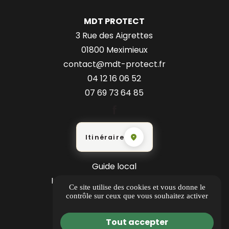
MDT PROTECT
3 Rue des Aigrettes
01800 Meximieux
contact@mdt-protect.fr
04 12 16 06 52
07 69 73 64 85
Itinéraire
Guide local
Informations complémentaires
Ce site utilise des cookies et vous donne le
Mentions légales
contrôle sur ceux que vous souhaitez activer
Politique de confidentialité
Tout accepter
Gestion des cookies